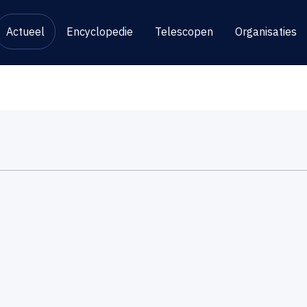
Actueel
Encyclopedie
Telescopen
Organisaties