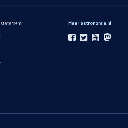
 statement
Meer astronomie.nl
p
n
t