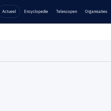
Actueel
Encyclopedie
Telescopen
Organisaties