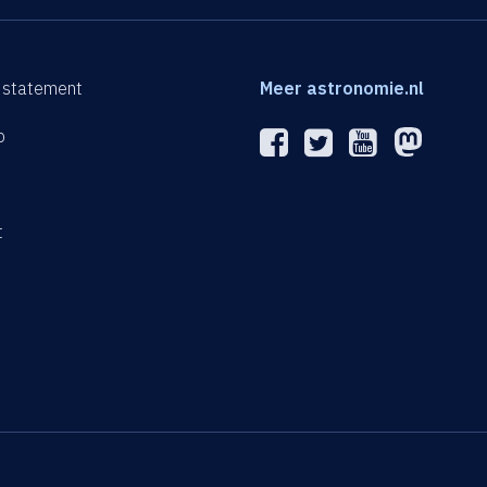
 statement
Meer astronomie.nl
p
n
t