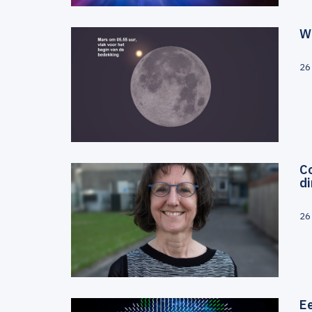
Wa
26
Co
d
26
E