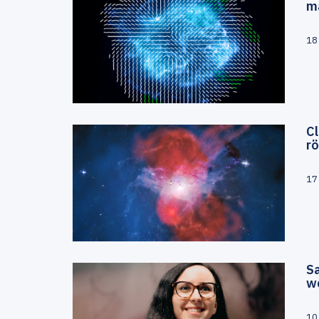
m
18
Cl
r
17
S
w
10