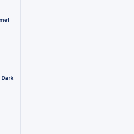
 met
n Dark