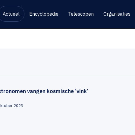
Actueel
Encyclopedie
Telescopen
Organisaties
stronomen vangen kosmische ‘vink’
oktober 2023