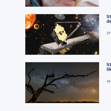
St
d
27
St
S
26