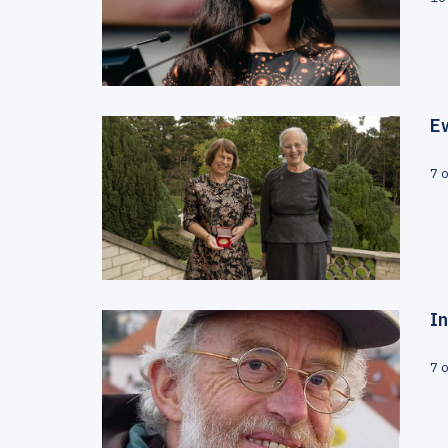
Ew
7 
I
7 