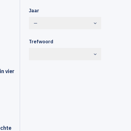
Jaar
—
Trefwoord
n vier
achte