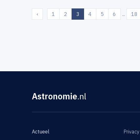
(current)
‹
1
2
3
4
5
6
...
18
Astronomie
.nl
Actueel
Privacy