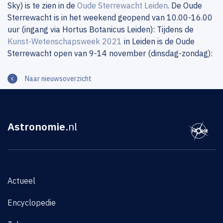
Sky) is te zien in de
Oude Sterrewacht Leiden
. De Oude
Sterrewacht is in het weekend geopend van 10.00-16.00
uur (ingang via Hortus Botanicus Leiden): Tijdens de
Kunst-Wetenschapsweek 2021
in Leiden is de Oude
Sterrewacht open van 9-14 november (dinsdag-zondag):
Naar nieuwsoverzicht
Astronomie
.nl
Actueel
Encyclopedie