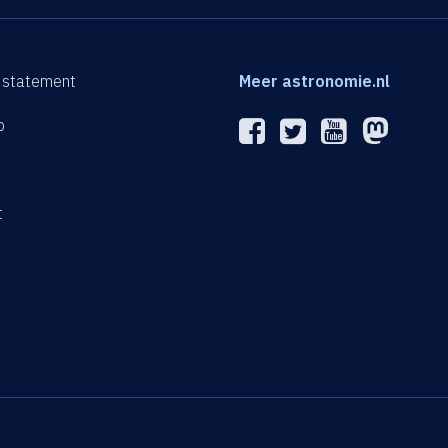
 statement
Meer astronomie.nl
p
n
t