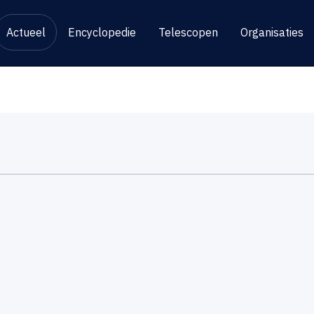
Actueel
Encyclopedie
Telescopen
Organisaties