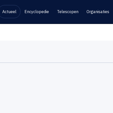
Actueel
Encyclopedie
Telescopen
Organisaties