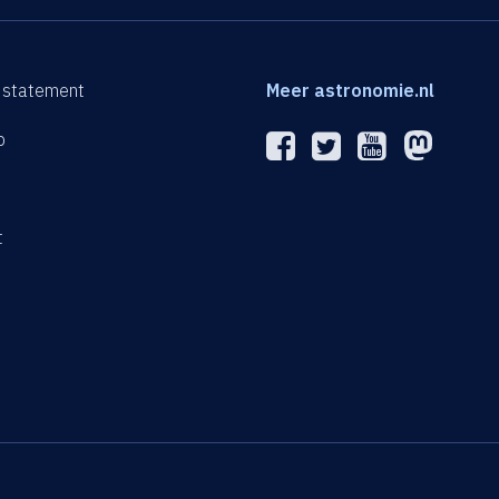
 statement
Meer astronomie.nl
p
n
t