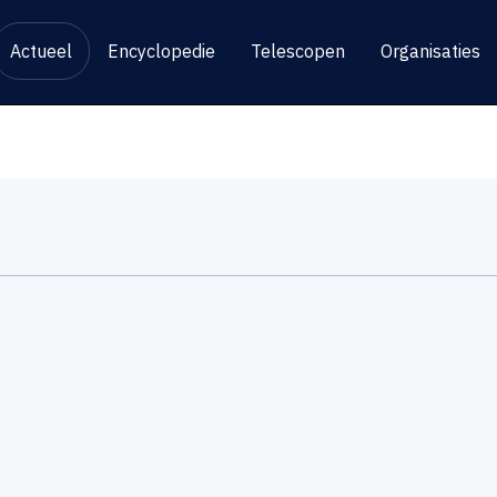
Actueel
Encyclopedie
Telescopen
Organisaties