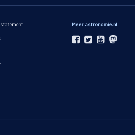
 statement
Meer astronomie.nl
p
n
t