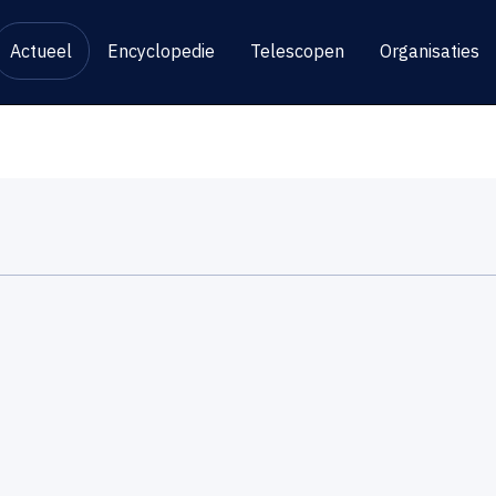
Actueel
Encyclopedie
Telescopen
Organisaties