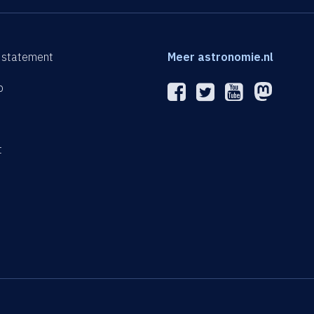
 statement
Meer astronomie.nl
p
n
t