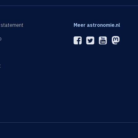
 statement
Meer astronomie.nl
p
n
t