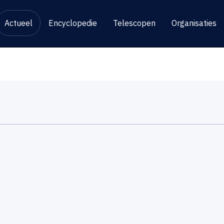
Actueel
Encyclopedie
Telescopen
Organisaties