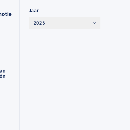
Jaar
motie
2025
van
eón