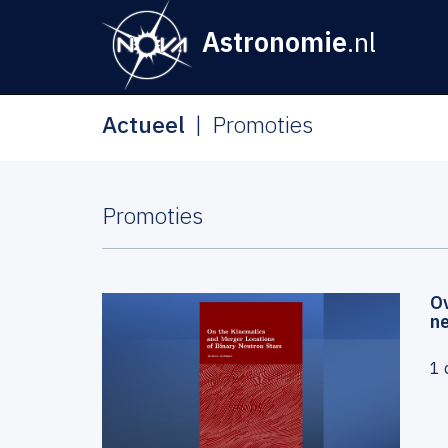
Astronomie
.nl
Actueel
Promoties
Promoties
Ov
ne
1 