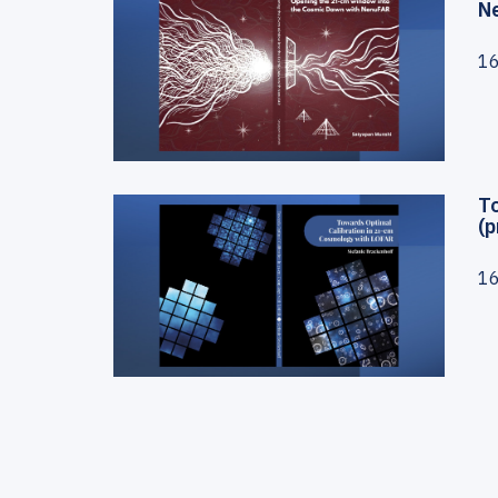
N
1
T
(
1