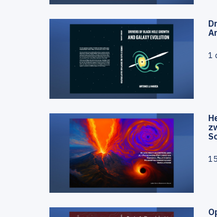
Dr
A
1 
H
zw
S
1
O