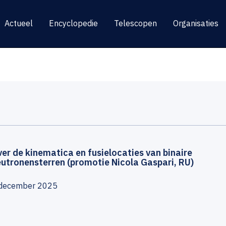
Actueel
Encyclopedie
Telescopen
Organisaties
er de kinematica en fusielocaties van binaire
utronensterren (promotie Nicola Gaspari, RU)
december 2025