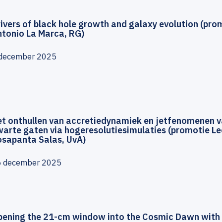
ivers of black hole growth and galaxy evolution (pro
ntonio La Marca, RG)
december 2025
et onthullen van accretiedynamiek en jetfenomenen 
arte gaten via hogeresolutiesimulaties (promotie L
osapanta Salas, UvA)
5 december 2025
pening the 21-cm window into the Cosmic Dawn with