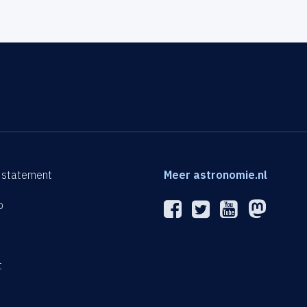
 statement
Meer astronomie.nl
p
n
t