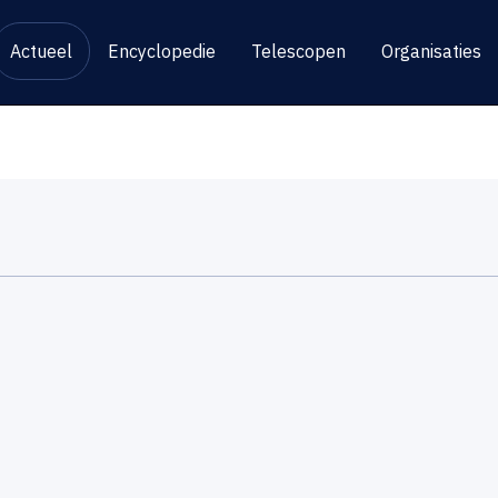
Actueel
Encyclopedie
Telescopen
Organisaties