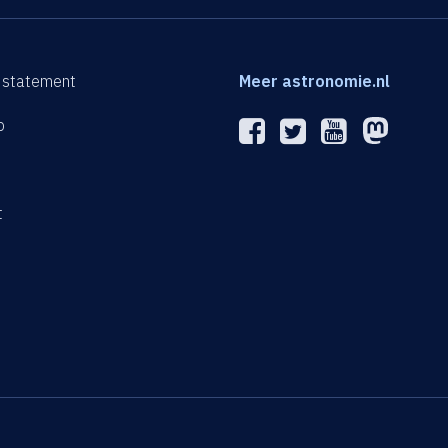
 statement
Meer astronomie.nl
p
n
t