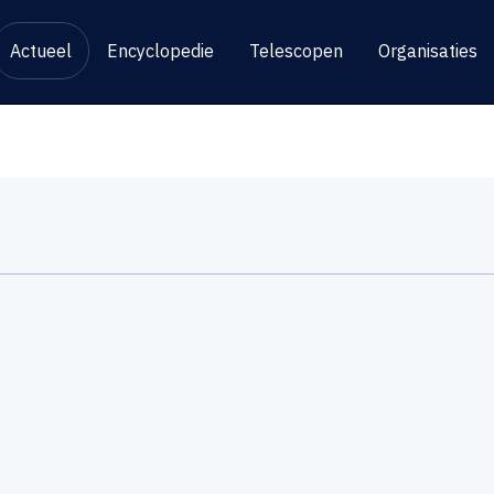
Actueel
Encyclopedie
Telescopen
Organisaties