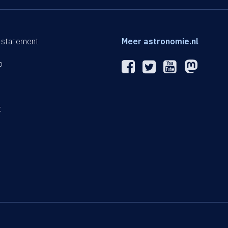
 statement
Meer astronomie.nl
p
n
t