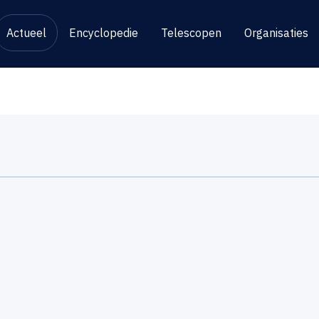
Actueel
Encyclopedie
Telescopen
Organisaties