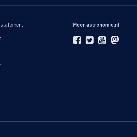
 statement
Meer astronomie.nl
p
n
t