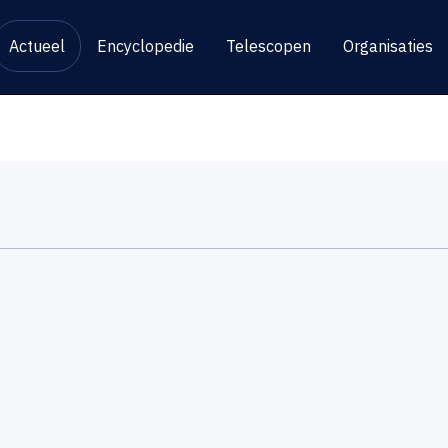
Actueel
Encyclopedie
Telescopen
Organisaties