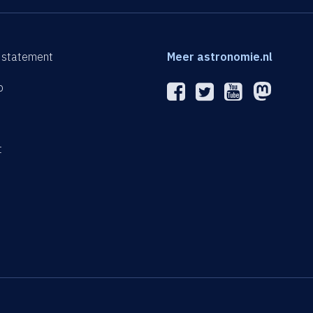
 statement
Meer astronomie.nl
p
n
t