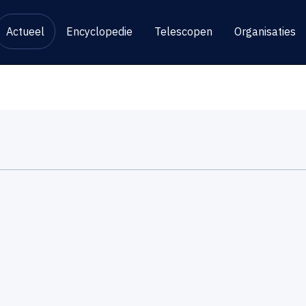
Actueel
Encyclopedie
Telescopen
Organisaties