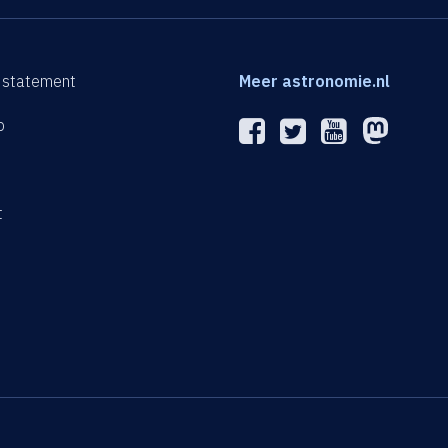
 statement
Meer astronomie.nl
p
n
t