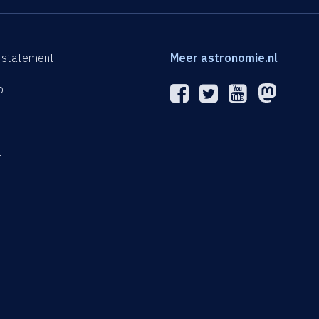
 statement
Meer astronomie.nl
p
n
t