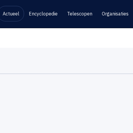
Actueel
Encyclopedie
Telescopen
Organisaties