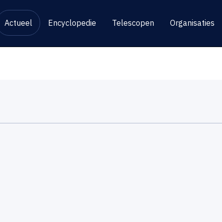
Actueel
Encyclopedie
Telescopen
Organisaties