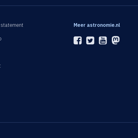
 statement
Meer astronomie.nl
p
n
t