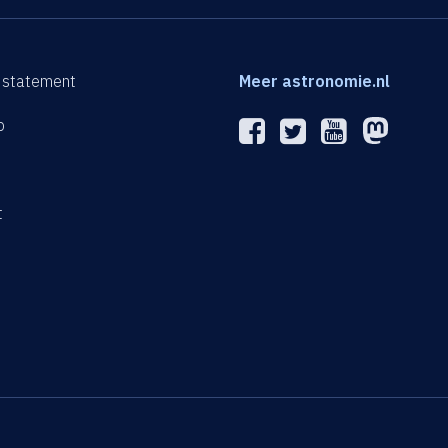
 statement
Meer astronomie.nl
p
n
t