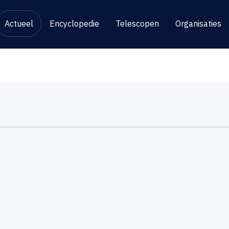
Actueel
Encyclopedie
Telescopen
Organisaties