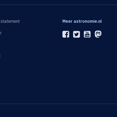
 statement
Meer astronomie.nl
p
n
t