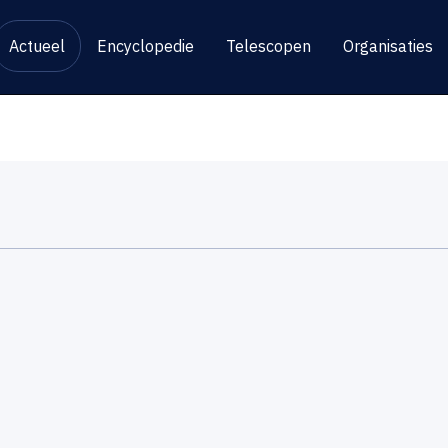
Actueel
Encyclopedie
Telescopen
Organisaties