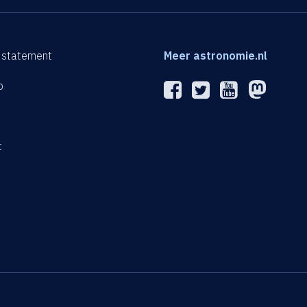
 statement
Meer astronomie.nl
p
n
t