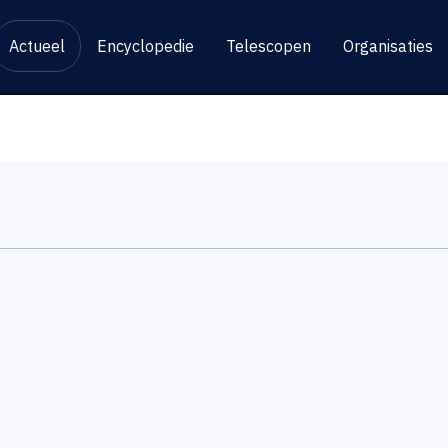
Actueel
Encyclopedie
Telescopen
Organisaties