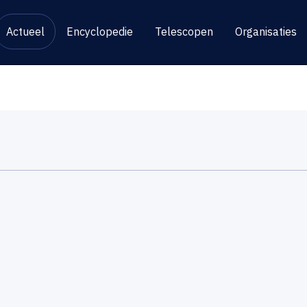
Actueel
Encyclopedie
Telescopen
Organisaties