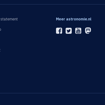
 statement
Meer astronomie.nl
p
n
t