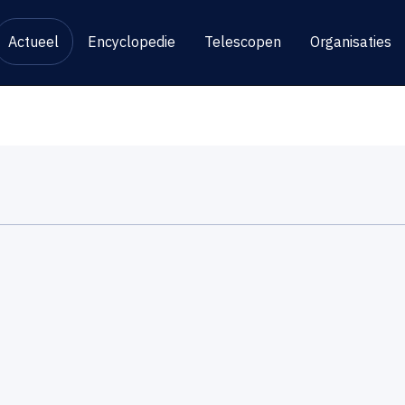
Actueel
Encyclopedie
Telescopen
Organisaties