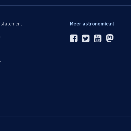
 statement
Meer astronomie.nl
p
n
t