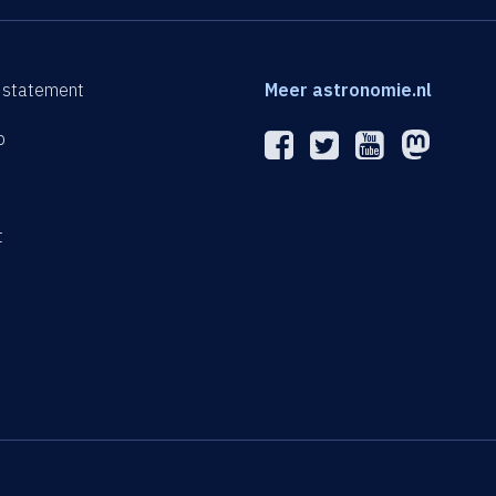
 statement
Meer astronomie.nl
p
n
t