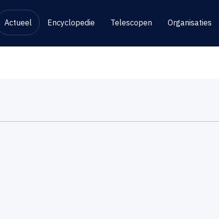
Actueel
Encyclopedie
Telescopen
Organisaties