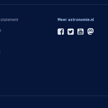
 statement
Meer astronomie.nl
p
n
t