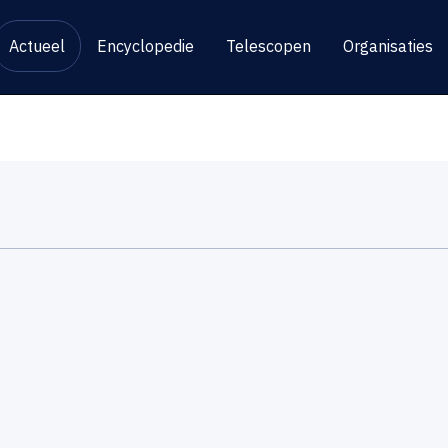
Actueel
Encyclopedie
Telescopen
Organisaties