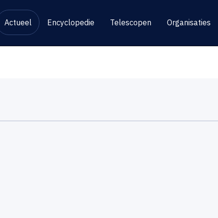
Actueel
Encyclopedie
Telescopen
Organisaties