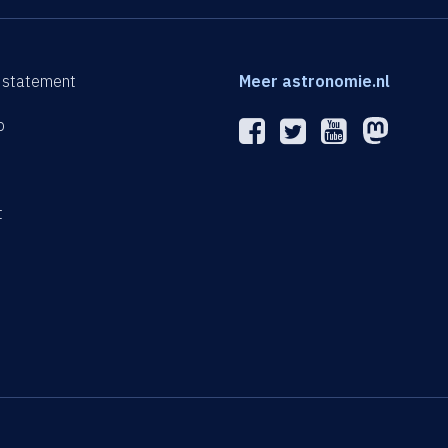
 statement
Meer astronomie.nl
p
n
t