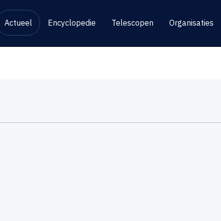
Actueel
Encyclopedie
Telescopen
Organisaties