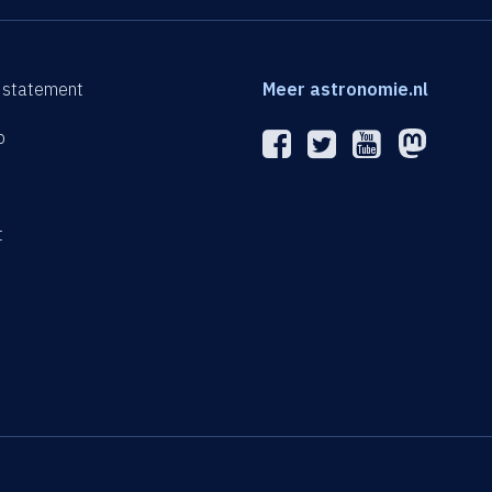
 statement
Meer astronomie.nl
p
n
t