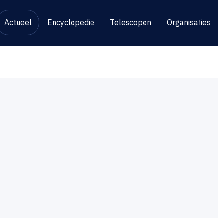
Actueel
Encyclopedie
Telescopen
Organisaties