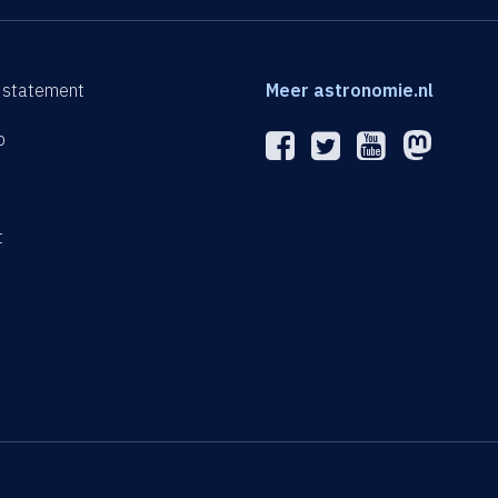
 statement
Meer astronomie.nl
p
n
t