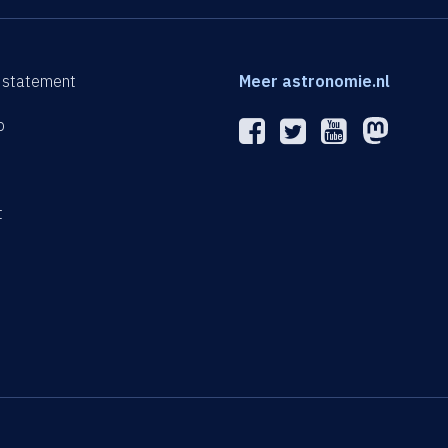
 statement
Meer astronomie.nl
p
n
t