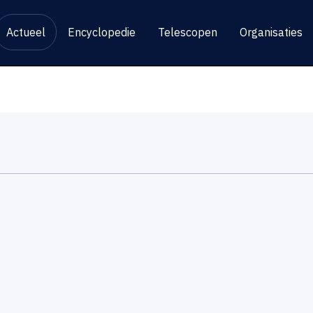
Actueel
Encyclopedie
Telescopen
Organisaties