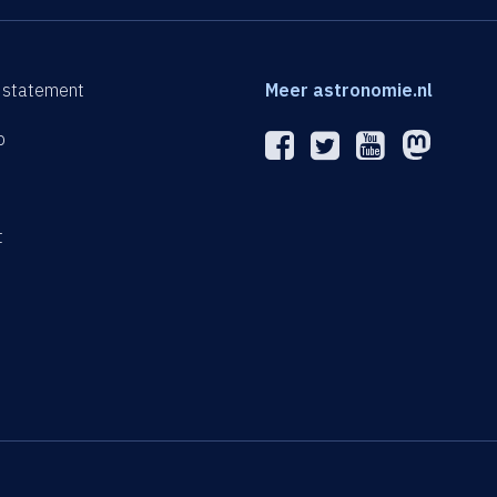
 statement
Meer astronomie.nl
p
n
t