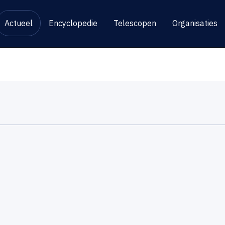
Actueel
Encyclopedie
Telescopen
Organisaties