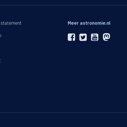
 statement
Meer astronomie.nl
p
n
t