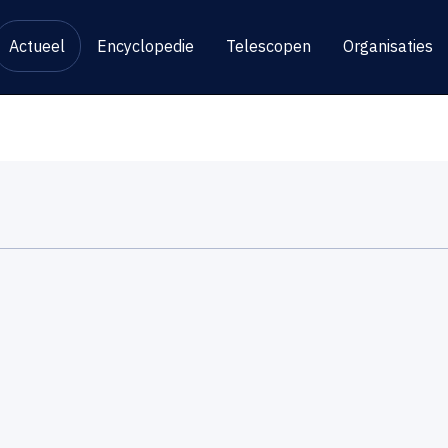
Actueel
Encyclopedie
Telescopen
Organisaties