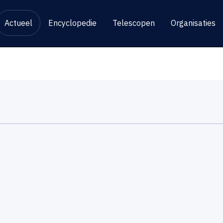
Actueel
Encyclopedie
Telescopen
Organisaties