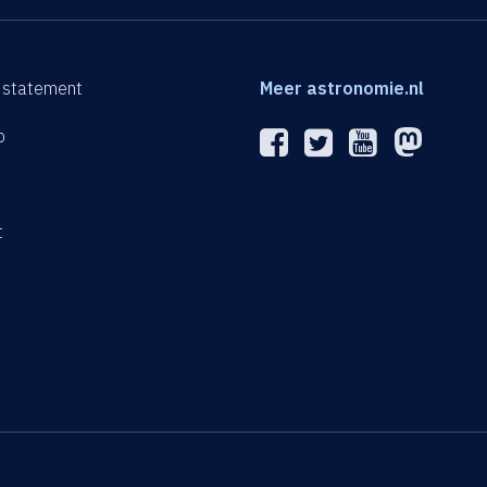
 statement
Meer astronomie.nl
p
n
t