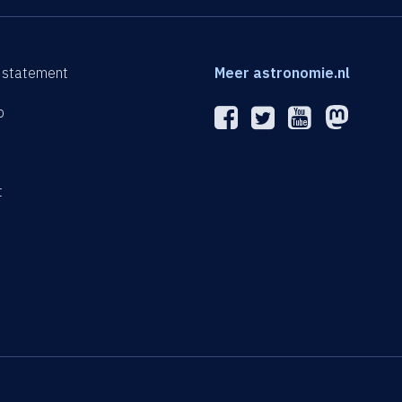
 statement
Meer astronomie.nl
p
n
t