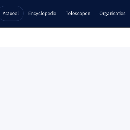
Actueel
Encyclopedie
Telescopen
Organisaties