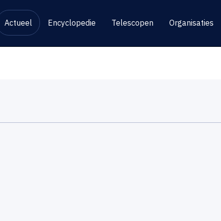
Actueel
Encyclopedie
Telescopen
Organisaties