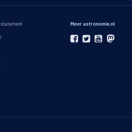
 statement
Meer astronomie.nl
p
n
t