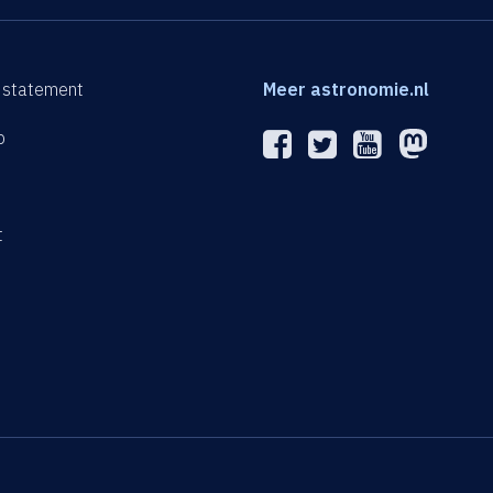
 statement
Meer astronomie.nl
p
n
t