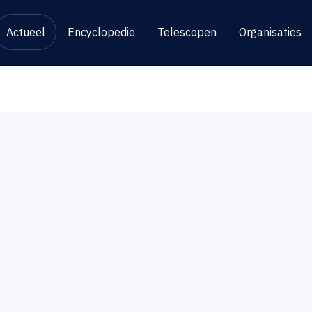
Actueel
Encyclopedie
Telescopen
Organisaties