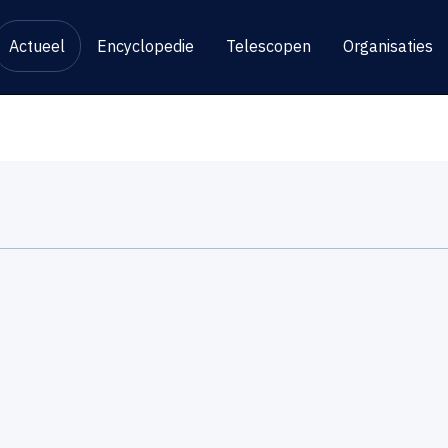
Actueel
Encyclopedie
Telescopen
Organisaties