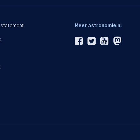
 statement
Meer astronomie.nl
p
n
t