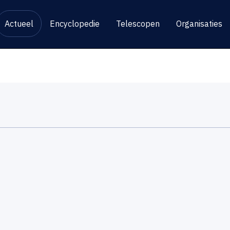
Actueel
Encyclopedie
Telescopen
Organisaties