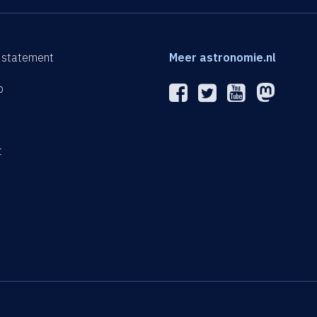
 statement
Meer astronomie.nl
p
n
t