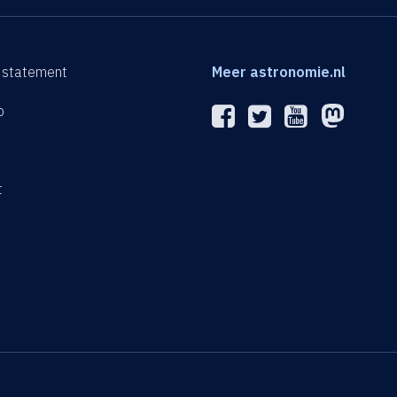
 statement
Meer astronomie.nl
p
n
t