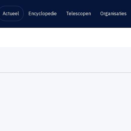
Actueel
Encyclopedie
Telescopen
Organisaties