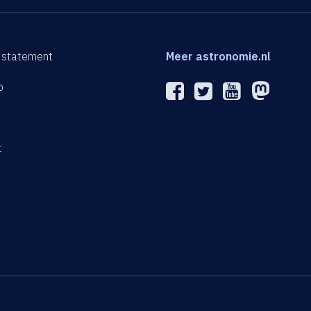
 statement
Meer astronomie.nl
p
n
t