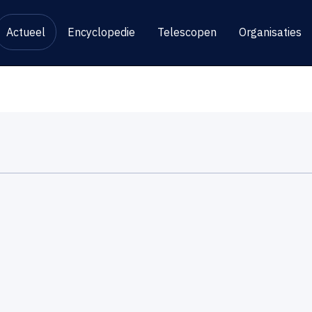
Actueel
Encyclopedie
Telescopen
Organisaties