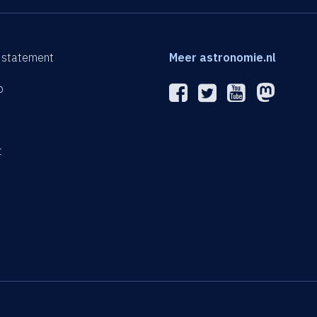
 statement
Meer astronomie.nl
p
n
t