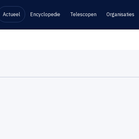
Actueel
Encyclopedie
Telescopen
Organisaties