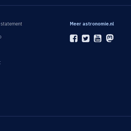
 statement
Meer astronomie.nl
p
n
t