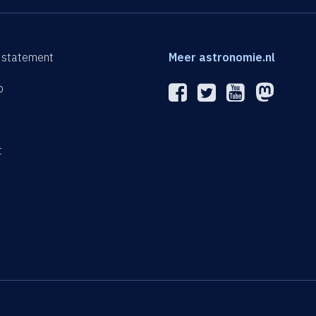
 statement
Meer astronomie.nl
p
n
t