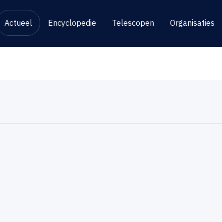
Actueel
Encyclopedie
Telescopen
Organisaties