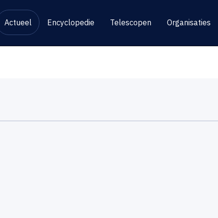
Actueel
Encyclopedie
Telescopen
Organisaties