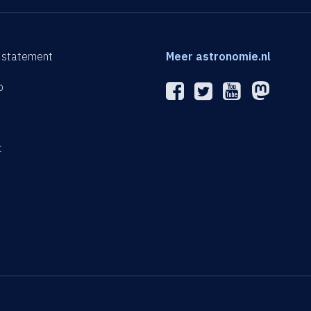
 statement
Meer astronomie.nl
p
n
t