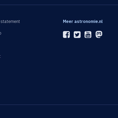
 statement
Meer astronomie.nl
p
n
t