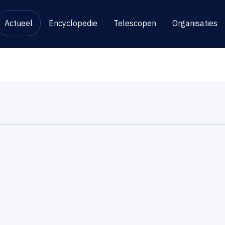
Actueel
Encyclopedie
Telescopen
Organisaties