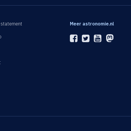
 statement
Meer astronomie.nl
p
n
t