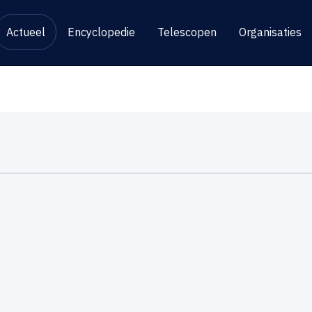
Actueel
Encyclopedie
Telescopen
Organisaties