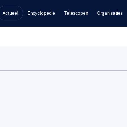
Actueel
Encyclopedie
Telescopen
Organisaties