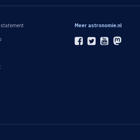
 statement
Meer astronomie.nl
p
n
t