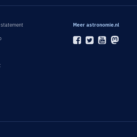
 statement
Meer astronomie.nl
p
n
t