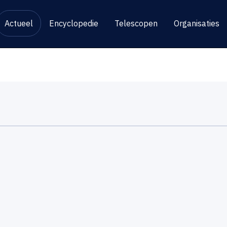
Actueel
Encyclopedie
Telescopen
Organisaties