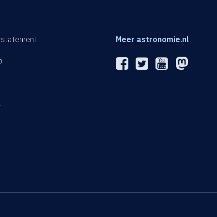
 statement
Meer astronomie.nl
p
n
t