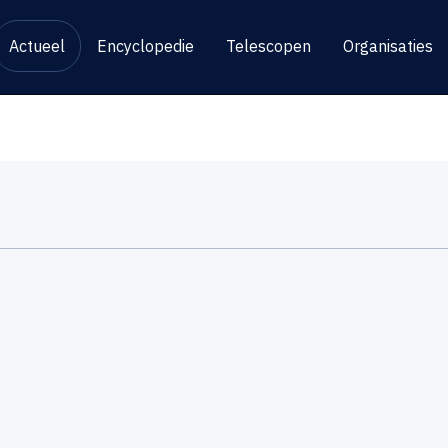
Actueel
Encyclopedie
Telescopen
Organisaties