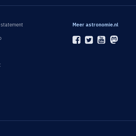
 statement
Meer astronomie.nl
p
n
t