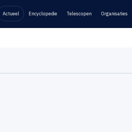
Actueel
Encyclopedie
Telescopen
Organisaties