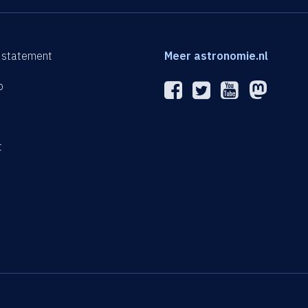
 statement
Meer astronomie.nl
p
n
t