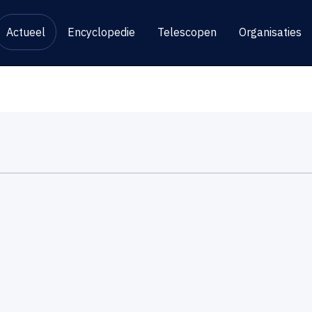
Actueel
Encyclopedie
Telescopen
Organisaties