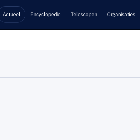
Actueel
Encyclopedie
Telescopen
Organisaties