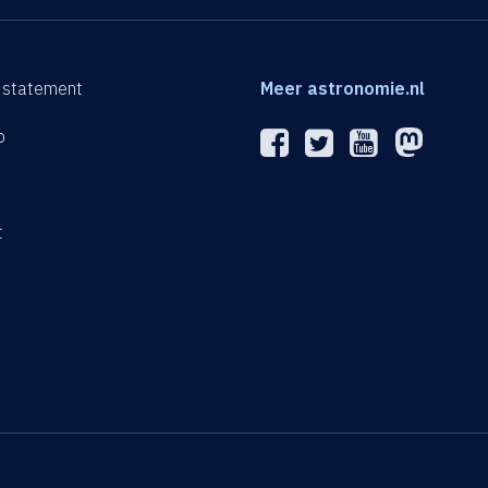
 statement
Meer astronomie.nl
p
n
t